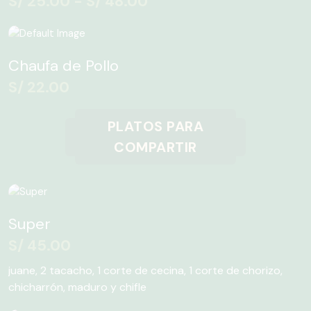
S/
25.00
-
S/
48.00
desde
elegir
variantes.
S/ 25.00
en
Las
Este
hasta
la
opciones
producto
página
S/ 48.00
Chaufa de Pollo
se
tiene
de
pueden
múltiples
S/
22.00
producto
elegir
variantes.
en
Las
PLATOS PARA
la
opciones
COMPARTIR
página
se
de
pueden
producto
elegir
en
la
Super
página
S/
45.00
de
producto
juane, 2 tacacho, 1 corte de cecina, 1 corte de chorizo,
chicharrón, maduro y chifle