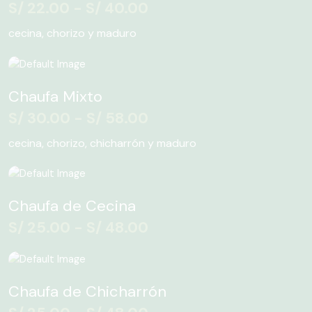
S/
22.00
-
S/
40.00
desde
S/ 22.00
cecina, chorizo y maduro
hasta
Rango
Este
S/ 40.00
producto
de
Chaufa Mixto
tiene
precios:
múltiples
S/
30.00
-
S/
58.00
desde
variantes.
S/ 30.00
cecina, chorizo, chicharrón y maduro
Las
hasta
opciones
Rango
Este
S/ 58.00
se
producto
de
pueden
Chaufa de Cecina
tiene
precios:
elegir
múltiples
S/
25.00
-
S/
48.00
desde
en
variantes.
la
S/ 25.00
Las
Rango
Este
página
hasta
opciones
producto
de
de
S/ 48.00
Chaufa de Chicharrón
se
tiene
precios:
producto
pueden
múltiples