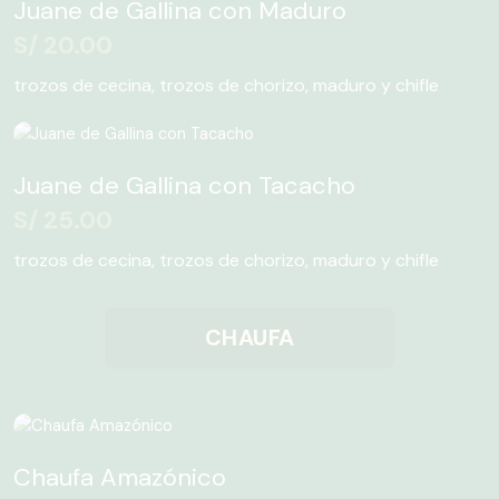
Juane de Gallina con Maduro
S/
20.00
trozos de cecina, trozos de chorizo, maduro y chifle
Juane de Gallina con Tacacho
S/
25.00
trozos de cecina, trozos de chorizo, maduro y chifle
CHAUFA
Rango
de
Chaufa Amazónico
precios: