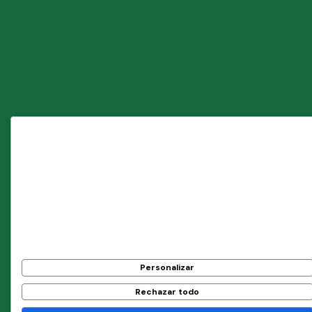
Respetamos su privacidad
Las cookies nos ayudan a mejorar su experiencia,
ofrecer contenido personalizado y analizar el tráfico.
Puede elegir qué cookies permitir haciendo clic en
Personalizar
. Haga clic en
Aceptar Todo
para
consentir o en
Rechazar Todo
para negar las cookies
no esenciales.
Personalizar
Rechazar todo