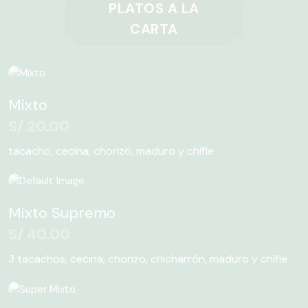
página
PLATOS A LA
se
de
pueden
CARTA
producto
elegir
en
la
página
Mixto
de
S/
20.00
producto
tacacho, cecina, chorizo, maduro y chifle
Mixto Supremo
S/
40.00
3 tacachos, cecina, chorizo, chicharrón, maduro y chifle